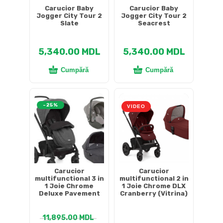
Carucior Baby
Carucior Baby
Jogger City Tour 2
Jogger City Tour 2
Slate
Seacrest
5,340.00
MDL
5,340.00
MDL
Cumpără
Cumpără
-25%
VIDEO
Carucior
Carucior
multifunctional 3 in
multifunctional 2 in
1 Joie Chrome
1 Joie Chrome DLX
Deluxe Pavement
Cranberry (Vitrina)
11,895.00
MDL