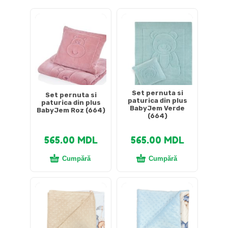
DETALII DESPRE LIVRARE >
Set pernuta si
Set pernuta si
paturica din plus
paturica din plus
BabyJem Verde
BabyJem Roz (664)
(664)
565.00
MDL
565.00
MDL
Cumpără
Cumpără