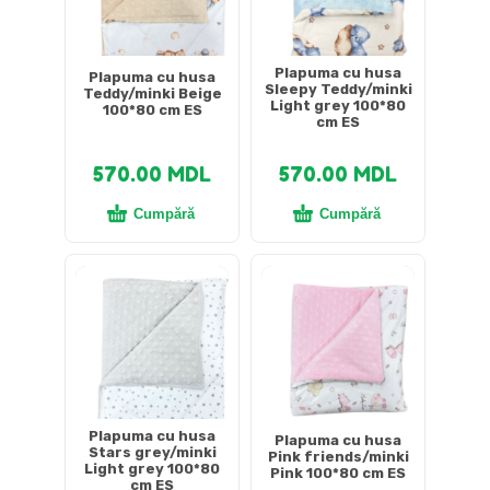
Plapuma cu husa
Plapuma cu husa
Sleepy Teddy/minki
Teddy/minki Beige
Light grey 100*80
100*80 cm ES
cm ES
570.00
MDL
570.00
MDL
Cumpără
Cumpără
Plapuma cu husa
Plapuma cu husa
Stars grey/minki
Pink friends/minki
Light grey 100*80
Pink 100*80 cm ES
cm ES