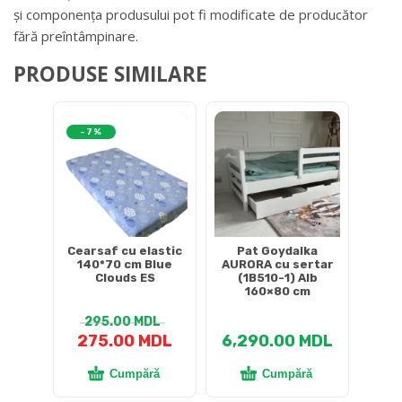
și componența produsului pot fi modificate de producător
fără preîntâmpinare.
PRODUSE SIMILARE
-7%
Cearsaf cu elastic
Pat Goydalka
140*70 cm Blue
AURORA cu sertar
Clouds ES
(1B510-1) Alb
160×80 cm
295.00
MDL
275.00
MDL
6,290.00
MDL
Cumpără
Cumpără