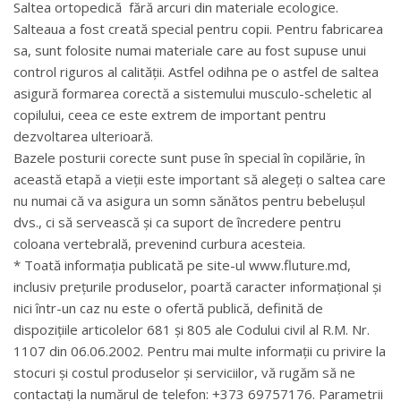
Saltea ortopedică fără arcuri din materiale ecologice.
Salteaua a fost creată special pentru copii. Pentru fabricarea
sa, sunt folosite numai materiale care au fost supuse unui
control riguros al calității. Astfel odihna pe o astfel de saltea
asigură formarea corectă a sistemului musculo-scheletic al
copilului, ceea ce este extrem de important pentru
dezvoltarea ulterioară.
Bazele posturii corecte sunt puse în special în copilărie, în
această etapă a vieții este important să alegeți o saltea care
nu numai că va asigura un somn sănătos pentru bebelușul
dvs., ci să servească și ca suport de încredere pentru
coloana vertebrală, prevenind curbura acesteia.
* Toată informația publicată pe site-ul www.fluture.md,
inclusiv prețurile produselor, poartă caracter informațional și
nici într-un caz nu este o ofertă publică, definită de
dispozițiile articolelor 681 și 805 ale Codului civil al R.M. Nr.
1107 din 06.06.2002. Pentru mai multe informații cu privire la
stocuri și costul produselor și serviciilor, vă rugăm să ne
contactați la numărul de telefon: +373 69757176. Parametrii