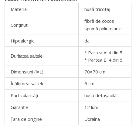
Material
husă tricotaj
fibră de cocos
Conținut
spumă poliuretanic
Hipoalergic
da
* Partea A: 4 din 5
Duritatea saltelei
* Partea B: 4 din 5
Dimensiuni (l×L)
70×70 cm
Înălțimea saltelei
6 cm
Particularități
husă detașabilă
Garanţie
12 luni
Țara de origine
Ucraina